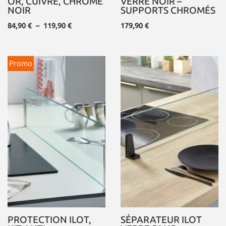
OR, CUIVRE, CHROME
VERRE NOIR –
NOIR
SUPPORTS CHROMÉS
84,90
€
–
119,90
€
179,90
€
Promo
PROTECTION ILOT,
SÉPARATEUR ILOT