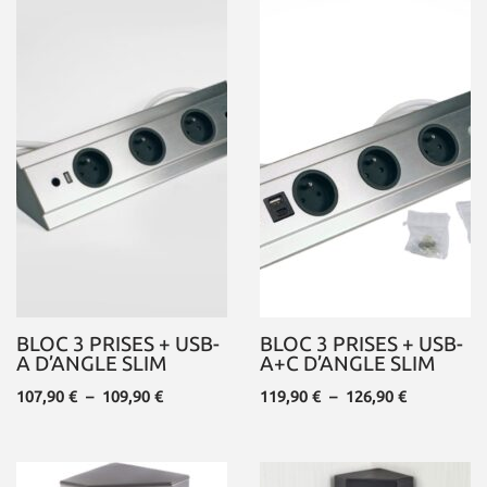
BLOC 3 PRISES + USB-
BLOC 3 PRISES + USB-
A D’ANGLE SLIM
A+C D’ANGLE SLIM
107,90
€
–
109,90
€
119,90
€
–
126,90
€