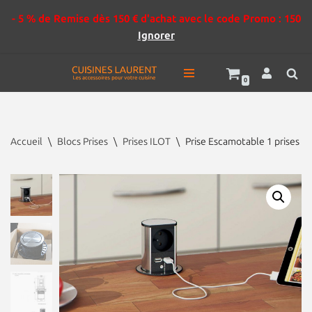
- 5 % de Remise dès 150 € d'achat avec le code Promo : 150
Ignorer
0
Aller
au
contenu
Accueil
\
Blocs Prises
\
Prises ILOT
\
Prise Escamotable 1 prises +