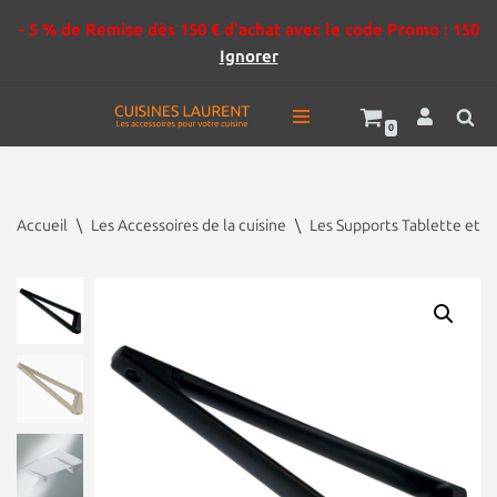
- 5 % de Remise dès 150 € d'achat avec le code Promo : 150
Ignorer
0
Aller
au
contenu
Accueil
\
Les Accessoires de la cuisine
\
Les Supports Tablette et E