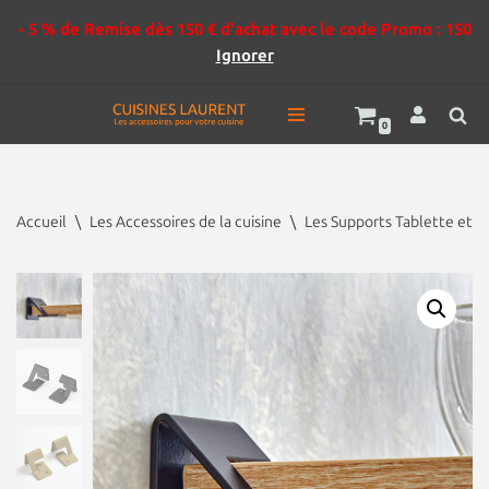
- 5 % de Remise dès 150 € d'achat avec le code Promo : 150
Ignorer
0
Aller
au
contenu
Accueil
\
Les Accessoires de la cuisine
\
Les Supports Tablette et E